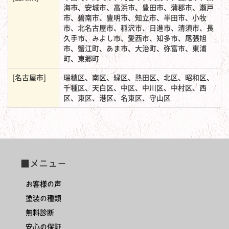
海市、安城市、高浜市、豊田市、蒲郡市、瀬戸
市、碧南市、豊明市、知立市、半田市、小牧
市、北名古屋市、稲沢市、日進市、清須市、長
久手市、みよし市、愛西市、知多市、尾張旭
市、蟹江町、あま市、大治町、弥富市、東浦
町、東郷町
[名古屋市]
瑞穂区、南区、緑区、熱田区、北区、昭和区、
千種区、天白区、中区、中川区、中村区、西
区、東区、港区、名東区、守山区
■メニュー
お客様の声
塗装の種類
無料診断
安心の保証