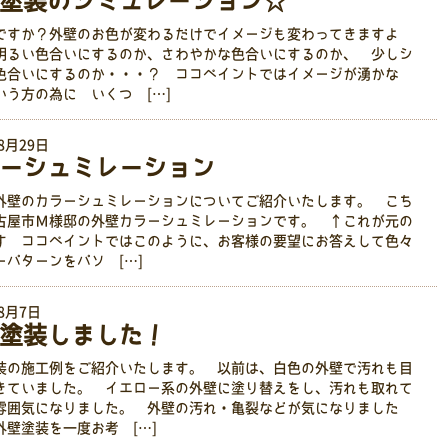
塗装のシミュレーション☆
ですか？外壁のお色が変わるだけでイメージも変わってきますよ
明るい色合いにするのか、さわやかな色合いにするのか、 少しシ
色合いにするのか・・・？ ココペイントではイメージが湧かな
いう方の為に いくつ […]
8月29日
ーシュミレーション
外壁のカラーシュミレーションについてご紹介いたします。 こち
古屋市Ｍ様邸の外壁カラーシュミレーションです。 ↑これが元の
す ココペイントではこのように、お客様の要望にお答えして色々
ーパターンをパソ […]
年8月7日
塗装しました！
装の施工例をご紹介いたします。 以前は、白色の外壁で汚れも目
きていました。 イエロー系の外壁に塗り替えをし、汚れも取れて
雰囲気になりました。 外壁の汚れ・亀裂などが気になりました
外壁塗装を一度お考 […]