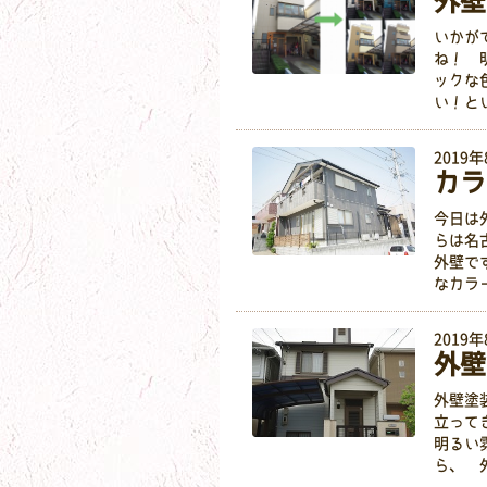
外壁
いかが
ね！ 
ックな
い！と
2019年
カラ
今日は
らは名
外壁で
なカラ
2019
外壁
外壁塗
立って
明るい
ら、 