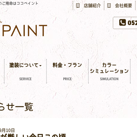
のご用命はココペイント
店舗紹介
会社概要
052
塗装について
料金・プラン
カラー
シミュレーション
SERVICE
PRICE
SIMULATION
知らせ一覧
9月10日