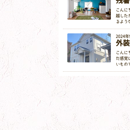
残暑
こんに
越した
るよう
2024
外装
こんに
だ感覚
いもの