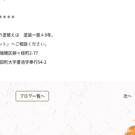
＊＊＊＊
の塗替えは 塗装一筋４9年、
ント』へご相談ください。
瑞穂区柳ヶ枝町2-77
幸田町大字菱池字奉行54-2
ブログ一覧へ
次へ 