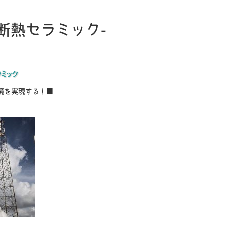
-断熱セラミック-
境を実現する！■