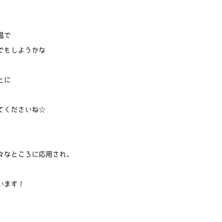
温で
でもしようかな
とに
てくださいね☆
々なところに応用され、
います！