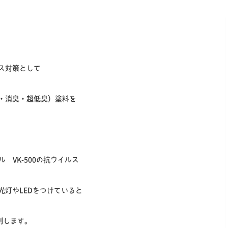
ス対策として
・消臭・超低臭）塗料を
ル VK-500の抗ウイルス
光灯やLEDをつけていると
制します。