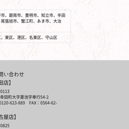
戸市、碧南市、豊明市、知立市、半田
、尾張旭市、蟹江町、あま市、大治
区、東区、港区、名東区、守山区
問い合わせ
田店】
0113
幸田町大字菱池字奉行54-2
120-623-889 FAX：0564-62-
古屋店】
0825