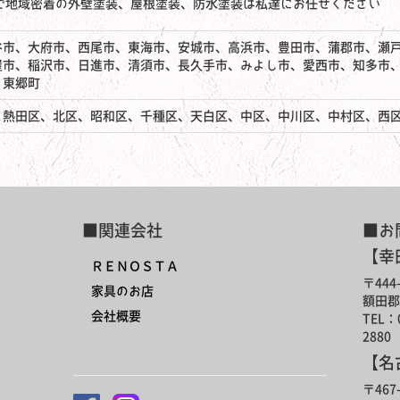
で地域密着の外壁塗装、屋根塗装、防水塗装は私達にお任せください
谷市、大府市、西尾市、東海市、安城市、高浜市、豊田市、蒲郡市、瀬
屋市、稲沢市、日進市、清須市、長久手市、みよし市、愛西市、知多市
、東郷町
、熱田区、北区、昭和区、千種区、天白区、中区、中川区、中村区、西
■関連会社
■お
【幸
ＲＥＮＯＳＴＡ
〒444-
家具のお店
額田郡
会社概要
TEL：0
2880
【名
〒467-