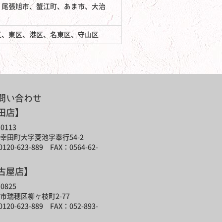
、尾張旭市、蟹江町、あま市、大治
区、東区、港区、名東区、守山区
問い合わせ
田店】
0113
幸田町大字菱池字奉行54-2
120-623-889 FAX：0564-62-
古屋店】
0825
市瑞穂区柳ヶ枝町2-77
120-623-889 FAX：052-893-