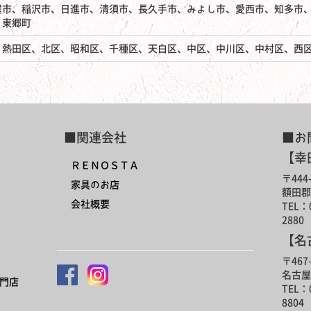
屋市、稲沢市、日進市、清須市、長久手市、みよし市、愛西市、知多市
、東郷町
、熱田区、北区、昭和区、千種区、天白区、中区、中川区、中村区、西
■関連会社
■お
【幸
ＲＥＮＯＳＴＡ
〒444-
家具のお店
額田郡
会社概要
TEL：0
2880
【名
〒467-
名古屋
門店
TEL：0
8804