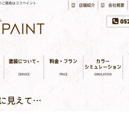
のご用命はココペイント
店舗紹介
会社概要
052
塗装について
料金・プラン
カラー
シミュレーション
SERVICE
PRICE
SIMULATION
に見えて…