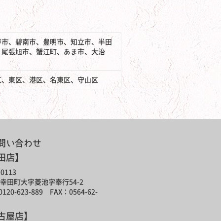
戸市、碧南市、豊明市、知立市、半田
、尾張旭市、蟹江町、あま市、大治
区、東区、港区、名東区、守山区
問い合わせ
田店】
0113
幸田町大字菱池字奉行54-2
120-623-889 FAX：0564-62-
古屋店】