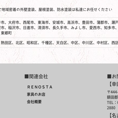
で地域密着の外壁塗装、屋根塗装、防水塗装は私達にお任せください
谷市、大府市、西尾市、東海市、安城市、高浜市、豊田市、蒲郡市、瀬
屋市、稲沢市、日進市、清須市、長久手市、みよし市、愛西市、知多市
、東郷町
、熱田区、北区、昭和区、千種区、天白区、中区、中川区、中村区、西
■関連会社
■お
【幸
ＲＥＮＯＳＴＡ
〒444-
家具のお店
額田郡
会社概要
TEL：0
2880
【名