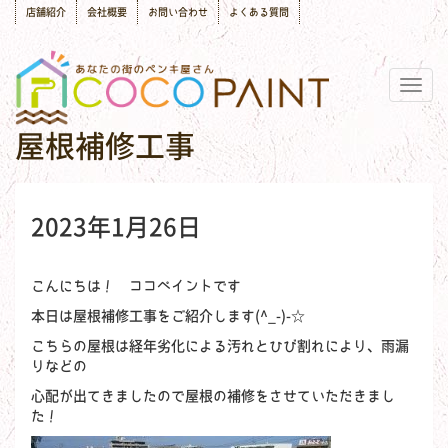
店舗紹介
会社概要
お問い合わせ
よくある質問
Togg
navig
屋根補修工事
2023年1月26日
こんにちは！ ココペイントです
本日は屋根補修工事をご紹介します(^_-)-☆
こちらの屋根は経年劣化による汚れとひび割れにより、雨漏
りなどの
心配が出てきましたので屋根の補修をさせていただきまし
た！