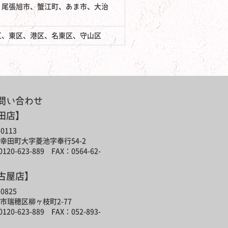
、尾張旭市、蟹江町、あま市、大治
区、東区、港区、名東区、守山区
問い合わせ
田店】
0113
幸田町大字菱池字奉行54-2
120-623-889 FAX：0564-62-
古屋店】
0825
市瑞穂区柳ヶ枝町2-77
120-623-889 FAX：052-893-