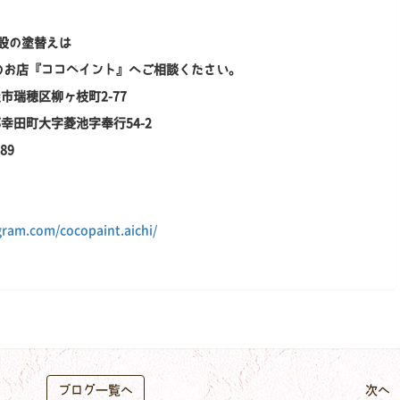
設の塗替えは
のお店『ココペイント』へご相談ください。
屋市瑞穂区柳ヶ枝町2-77
田郡幸田町大字菱池字奉行54-2
89
ram.com/cocopaint.aichi/
ブログ一覧へ
次へ 