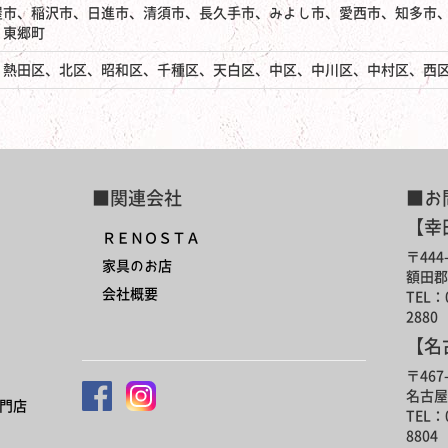
屋市、稲沢市、日進市、清須市、長久手市、みよし市、愛西市、知多市
、東郷町
、熱田区、北区、昭和区、千種区、天白区、中区、中川区、中村区、西
■関連会社
■お
【幸
ＲＥＮＯＳＴＡ
〒444-
家具のお店
額田郡
会社概要
TEL：0
2880
【名
〒467-
名古屋
門店
TEL：0
8804