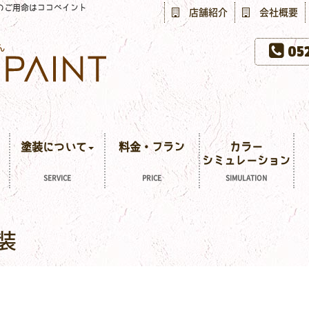
のご用命はココペイント
店舗紹介
会社概要
052
塗装について
料金・プラン
カラー
シミュレーション
SERVICE
PRICE
SIMULATION
装