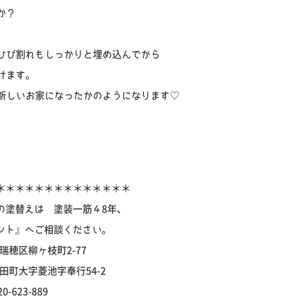
か？
ひび割れもしっかりと埋め込んでから
けます。
新しいお家になったかのようになります♡
＊＊＊＊＊＊＊＊＊＊＊＊＊＊
の塗替えは 塗装一筋４8年、
ント』へご相談ください。
瑞穂区柳ヶ枝町2-77
幸田町大字菱池字奉行54-2
23-889