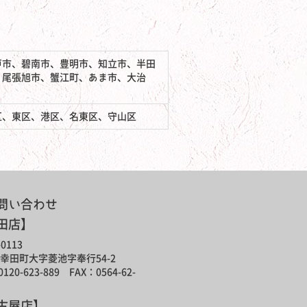
戸市、碧南市、豊明市、知立市、半田
、尾張旭市、蟹江町、あま市、大治
区、東区、港区、名東区、守山区
問い合わせ
田店】
0113
幸田町大字菱池字奉行54-2
120-623-889 FAX：0564-62-
古屋店】