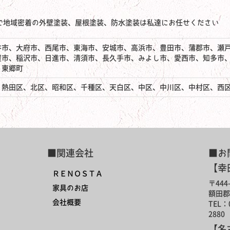
で地域密着の外壁塗装、屋根塗装、防水塗装は私達にお任せください
谷市、大府市、西尾市、東海市、安城市、高浜市、豊田市、蒲郡市、瀬
屋市、稲沢市、日進市、清須市、長久手市、みよし市、愛西市、知多市
、東郷町
、熱田区、北区、昭和区、千種区、天白区、中区、中川区、中村区、西
■関連会社
■お
【幸
ＲＥＮＯＳＴＡ
〒444-
家具のお店
額田郡
会社概要
TEL：0
2880
【名