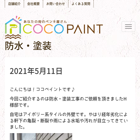
店舗紹介
会社概要
お問い合わせ
よくある質問
Togg
navig
防水・塗装
2021年5月11日
こんにちは！ココペイントです♪
今回ご紹介するのは防水・塗装工事のご依頼を頂きましたH
様邸です。
自宅はアイボリー系タイルの外壁です。やはり経年劣化によ
る軒下の亀裂・断裂や雨による水垢や汚れが目立ってきてい
ました。