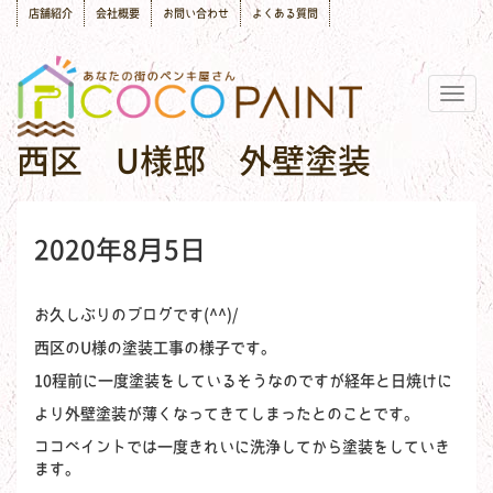
店舗紹介
会社概要
お問い合わせ
よくある質問
Togg
navig
西区 U様邸 外壁塗装
2020年8月5日
お久しぶりのブログです(^^)/
西区のU様の塗装工事の様子です。
10程前に一度塗装をしているそうなのですが経年と日焼けに
より外壁塗装が薄くなってきてしまったとのことです。
ココペイントでは一度きれいに洗浄してから塗装をしていき
ます。