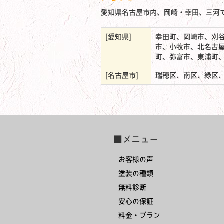
愛知県名古屋市内、岡崎・幸田、三河
[愛知県]
幸田町、岡崎市、刈
市、小牧市、北名古
町、弥富市、東浦町
[名古屋市]
瑞穂区、南区、緑区
■メニュー
お客様の声
塗装の種類
無料診断
安心の保証
料金・プラン