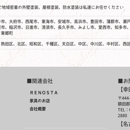
で地域密着の外壁塗装、屋根塗装、防水塗装は私達にお任せください
谷市、大府市、西尾市、東海市、安城市、高浜市、豊田市、蒲郡市、瀬
屋市、稲沢市、日進市、清須市、長久手市、みよし市、愛西市、知多市
、東郷町
、熱田区、北区、昭和区、千種区、天白区、中区、中川区、中村区、西
■関連会社
■お
【幸
ＲＥＮＯＳＴＡ
〒444-
家具のお店
額田郡
会社概要
TEL：0
2880
【名