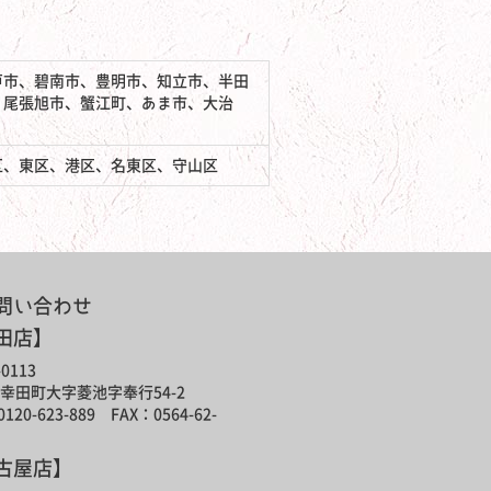
戸市、碧南市、豊明市、知立市、半田
、尾張旭市、蟹江町、あま市、大治
区、東区、港区、名東区、守山区
問い合わせ
田店】
0113
幸田町大字菱池字奉行54-2
120-623-889 FAX：0564-62-
古屋店】