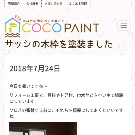
店舗紹介
会社概要
お問い合わせ
よくある質問
Togg
navig
サッシの木枠を塗装ました
2018年7月24日
今日も暑いですね～
リフォーム工事で、窓枠やドア枠、巾木などをペンキで綺麗
にしています。
クロスの張替する前に、それらを綺麗にしておくといいです
ね。