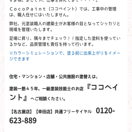
すよね。ましてや、仕事を休んでまで・・・・。
ＣｏｃｏＰａｉｎｔ（ココペイント）では、工事中の管理
は、職人任せにはいたしません。
弊社、元塗装職人の建築士がお客様の目となってシッカリと
現場を管理いたします。
足場に昇り、隅々までチェック！！指定した塗料を使ってい
るかなど、品質管理も責任を持って行います。
※カラーシミュレーションで、塗る前に出来上がりをイメー
ジできます
住宅・マンション・店舗・公共施設の塗替えは、
『ココペイ
塗装一筋４５年、一級塗装技能士のお店
ント』
へご相談ください。
0120-
【名古屋店】【幸田店】共通フリーダイヤル
623-889