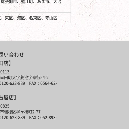
、尾張旭市、蟹江町、あま市、大治
区、東区、港区、名東区、守山区
問い合わせ
田店】
0113
幸田町大字菱池字奉行54-2
120-623-889 FAX：0564-62-
古屋店】
0825
市瑞穂区柳ヶ枝町2-77
120-623-889 FAX：052-893-