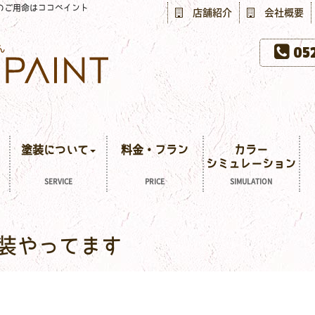
のご用命はココペイント
店舗紹介
会社概要
052
塗装について
料金・プラン
カラー
シミュレーション
SERVICE
PRICE
SIMULATION
装やってます