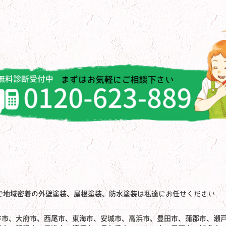
で地域密着の外壁塗装、屋根塗装、防水塗装は私達にお任せください
谷市、大府市、西尾市、東海市、安城市、高浜市、豊田市、蒲郡市、瀬