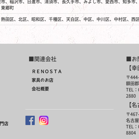
屋市、稲沢市、日進市、清須市、長久手市、みよし市、愛西市、知多市
、東郷町
、熱田区、北区、昭和区、千種区、天白区、中区、中川区、中村区、西
■関連会社
■お
【幸
ＲＥＮＯＳＴＡ
〒444-
家具のお店
額田郡
会社概要
TEL：0
2880
【名
〒467-
名古屋
門店
TEL：0
8804