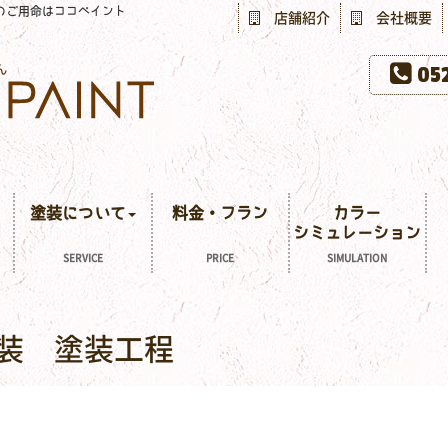
のご用命はココペイント
店舗紹介
会社概要
052
塗装について
料金・プラン
カラー
シミュレーション
SERVICE
PRICE
SIMULATION
装 塗装工程