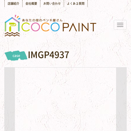
店舗紹介
会社概要
お問い合わせ
よくある質問
Togg
navig
IMGP4937
case