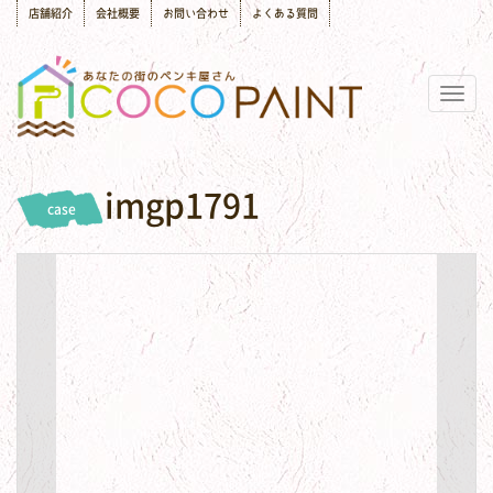
店舗紹介
会社概要
お問い合わせ
よくある質問
Togg
navig
imgp1791
case