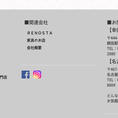
■関連会社
■お
【幸
ＲＥＮＯＳＴＡ
〒444-
家具のお店
額田郡
会社概要
TEL：0
2880
【名
〒467-
名古屋
門店
TEL：0
8804
どんな
お気軽