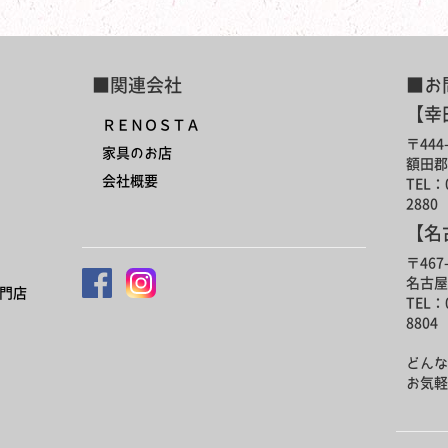
■関連会社
■お
【幸
ＲＥＮＯＳＴＡ
〒444-
家具のお店
額田郡
会社概要
TEL：0
2880
【名
〒467-
名古屋
門店
TEL：0
8804
どんな
お気軽