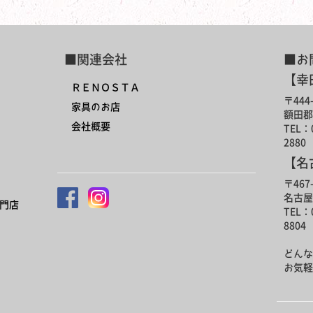
■関連会社
■お
【幸
ＲＥＮＯＳＴＡ
〒444-
家具のお店
額田郡
会社概要
TEL：0
2880
【名
〒467-
名古屋
門店
TEL：0
8804
どんな
お気軽