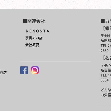
■関連会社
■お
【幸
ＲＥＮＯＳＴＡ
〒444-
家具のお店
額田郡
会社概要
TEL：0
2880
【名
〒467-
名古屋
門店
TEL：0
8804
どんな
お気軽