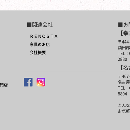
■関連会社
■お
【幸
ＲＥＮＯＳＴＡ
〒444-
家具のお店
額田郡
会社概要
TEL：0
2880
【名
〒467-
名古屋
門店
TEL：0
8804
どんな
お気軽