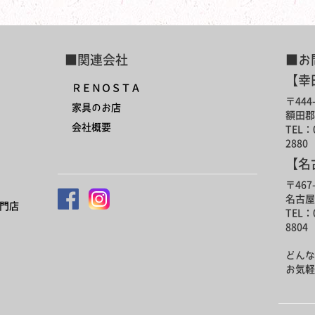
■関連会社
■お
【幸
ＲＥＮＯＳＴＡ
〒444-
家具のお店
額田郡
会社概要
TEL：0
2880
【名
〒467-
名古屋
門店
TEL：0
8804
どんな
お気軽