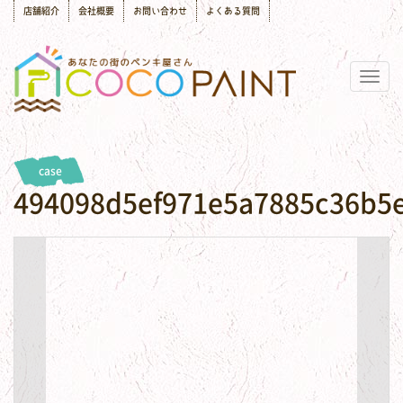
店舗紹介
会社概要
お問い合わせ
よくある質問
Togg
navig
case
494098d5ef971e5a7885c36b5