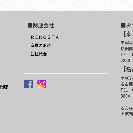
■関連会社
■お
【幸
ＲＥＮＯＳＴＡ
〒444-
家具のお店
額田郡
会社概要
TEL：0
2880
【名
〒467-
名古屋
門店
TEL：0
8804
どんな
お気軽