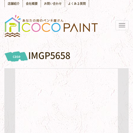
店舗紹介
会社概要
お問い合わせ
よくある質問
Togg
navig
IMGP5658
case