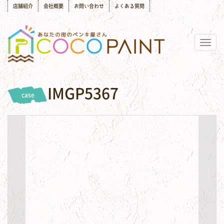
店舗紹介
会社概要
お問い合わせ
よくある質問
Togg
navig
IMGP5367
case