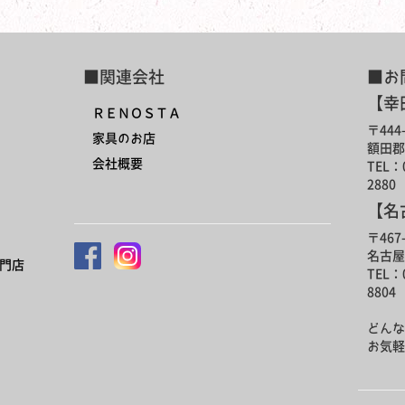
■関連会社
■お
【幸
ＲＥＮＯＳＴＡ
〒444-
家具のお店
額田郡
会社概要
TEL：0
2880
【名
〒467-
名古屋
門店
TEL：0
8804
どんな
お気軽