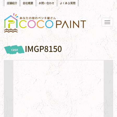
店舗紹介
会社概要
お問い合わせ
よくある質問
Togg
navig
IMGP8150
case