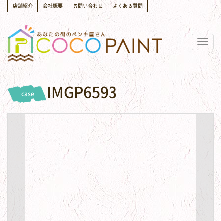
店舗紹介
会社概要
お問い合わせ
よくある質問
Togg
navig
IMGP6593
case