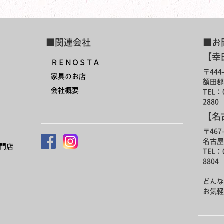
■関連会社
■お
【幸
ＲＥＮＯＳＴＡ
〒444-
家具のお店
額田郡
会社概要
TEL：0
2880
【名
〒467-
名古屋
門店
TEL：0
8804
どんな
お気軽