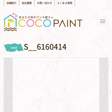
店舗紹介
会社概要
お問い合わせ
よくある質問
Togg
navig
S__6160414
case