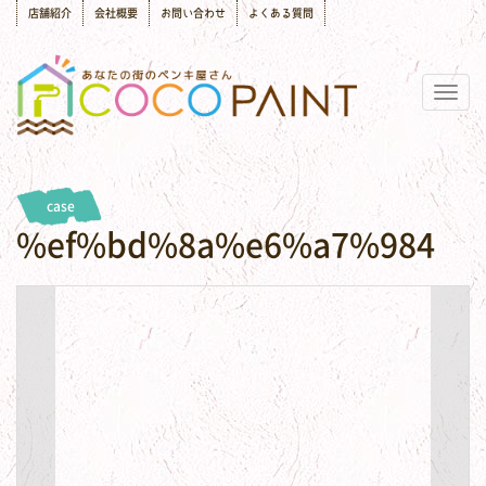
店舗紹介
会社概要
お問い合わせ
よくある質問
Togg
navig
case
%ef%bd%8a%e6%a7%984