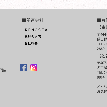
■関連会社
■お
【幸
ＲＥＮＯＳＴＡ
〒444-
家具のお店
額田郡
会社概要
TEL：0
2880
【名
〒467-
名古屋
門店
TEL：0
8804
どんな
お気軽